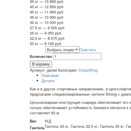
50 кг — 13 800 руб
45 кг — 12 850 руб
40 кг — 11 900 руб
35 кг — 10 950 руб
30 кг — 10 000 руб
27,5 кг — 9 525 руб
25 кг — 9 050 руб
22,5 кг — 8 575 руб
20 кг — 8 100 руб
Очистить
Гантель
Количество
В корзину
Артикул:
gantel
Категория:
Crosslifting
Описание
Детали
Как и в других спортивных направлениях, в кросслифти
предлагаем специализированные гантели Strong с диапа
Цельносварная конструкция снаряда обеспечивает его 
только обеспечивает устойчивость базового металла к 
составляет 63 м
Вес
Н/Д
Гантель 20 кг, Гантель 22,5 кг, Гантель 25 кг, Га
Гантель