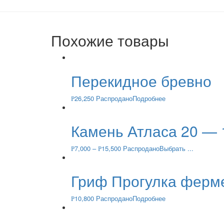
Похожие товары
Перекидное бревно
26,250
Распродано
Подробнее
Р
Камень Атласа 20 — 
7,000
–
15,500
Распродано
Выбрать ...
Р
Р
Гриф Прогулка ферм
10,800
Распродано
Подробнее
Р